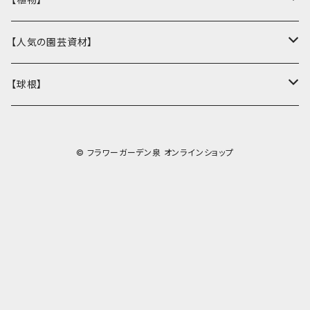
花壇苗
【人気の園芸資材】
サトウ園芸オリジナル
季節の植物
ここでしか買えない！オリジナル商品
【球根】
ラナンキュラス
多肉植物
バイオゴールド
チューリップ
© フラワーガーデン泉 オンラインショップ
ガーデンシクラメン
観葉植物
鉢・コンテナ
ヒヤシンス
ウィッチフォード
オージープランツ
DULTON
ムスカリ
キューガーデン
鉢
樹木類
肥料・農薬
ユリ
その他の鉢
ガーデングッズ
ヤシ類
カラーリーフシュラブ（潅木）
土
その他 球根