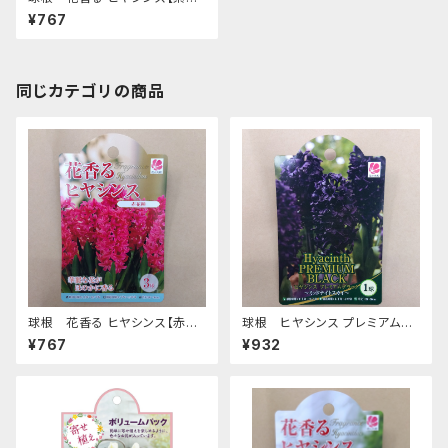
種】ya [サイズ: 3球入り]
¥767
同じカテゴリの商品
球根 花香る ヒヤシンス【赤花
球根 ヒヤシンス プレミアムブ
種】ya [サイズ: 3球入り]
ラック【ミッドナイトスカイ】ya
¥767
¥932
[サイズ: 1球入り]