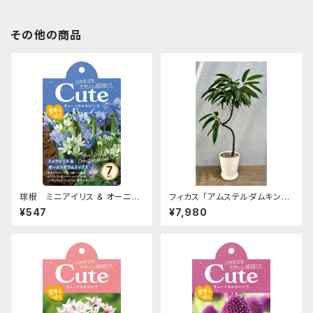
その他の商品
球根 ミニアイリス & オーニソ
フィカス 「アムステルダムキン
ガラム Cuteシリーズ 【ミック
グ」曲がり K-004【送料無料】
¥547
¥7,980
ス】are [サイズ: 7球入り]
[サイズ: 7号鉢]