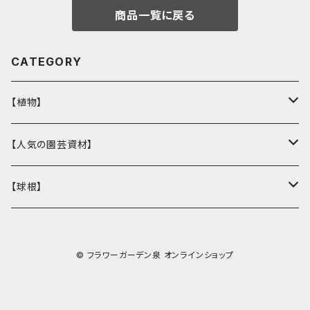
商品一覧に戻る
CATEGORY
【植物】
花壇苗
【人気の園芸資材】
サトウ園芸オリジナル
季節の植物
ここでしか買えない！オリジナル商品
【球根】
ラナンキュラス
多肉植物
バイオゴールド
チューリップ
© フラワーガーデン泉 オンラインショップ
ガーデンシクラメン
観葉植物
鉢・コンテナ
ヒヤシンス