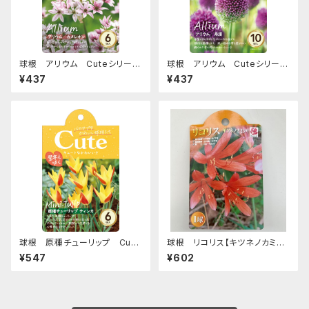
球根 アリウム Cuteシリーズ
球根 アリウム Cuteシリーズ
【カメレオン】are [サイズ: 6球
【丹頂】are [サイズ: 10球入り]
¥437
¥437
入り]
球根 原種チューリップ Cute
球根 リコリス【キツネノカミソ
シリーズ 【ティンカ】are [サイ
リ】ya [サイズ: 1球入り]
¥547
¥602
ズ: 6球入り]