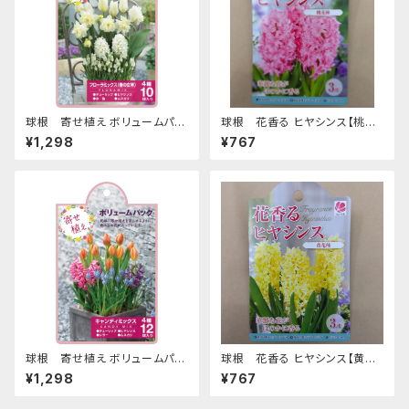
球根 寄せ植え ボリュームパッ
球根 花香る ヒヤシンス【桃花
ク 【フローラミックス (春の女
種】ya [サイズ: 3球入り]
¥1,298
¥767
神) 】are [サイズ: 4種 10球入
り]
球根 寄せ植え ボリュームパッ
球根 花香る ヒヤシンス【黄花
ク 【キャンディミックス】are [サ
種】ya [サイズ: 3球入り]
¥1,298
¥767
イズ: 4種 12球入り]