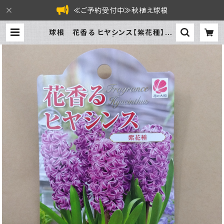
≪ご予約受付中≫秋植え球根
球根 花香る ヒヤシンス【紫花種】ya
[サイズ: 3球入り] | フラワーガーデン
泉 オンラインショップ