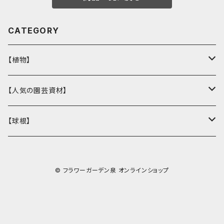
CATEGORY
【植物】
花壇苗
【人気の園芸資材】
サトウ園芸オリジナル
季節の植物
ここでしか買えない！オリジナル商品
【球根】
ラナンキュラス
多肉植物
バイオゴールド
チューリップ
© フラワーガーデン泉 オンラインショップ
ガーデンシクラメン
観葉植物
鉢・コンテナ
ヒヤシンス
ウィッチフォード
オージープランツ
DULTON
ムスカリ