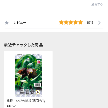
通報する
レビュー
(91)
最近チェックした商品
球根 わびの球根【黒百合】ya
[サイズ: 1球入り]
¥657