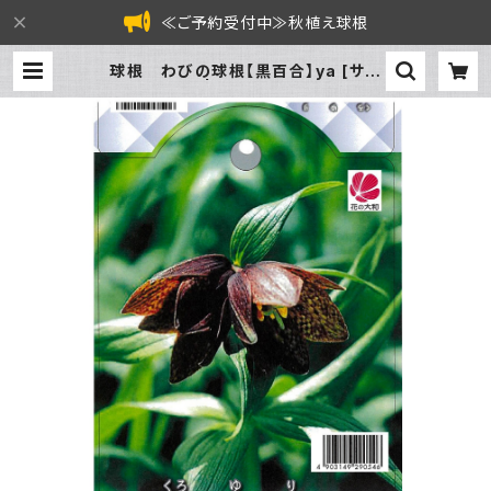
≪ご予約受付中≫秋植え球根
球根 わびの球根【黒百合】ya [サイ
ズ: 1球入り] | フラワーガーデン泉 オ
ンラインショップ