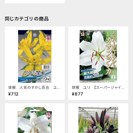
同じカテゴリの商品
球根 人気のすかし百合 ユリ
球根 ユリ 【スーパージャイア
【トモス】ya [サイズ: 2球入り]
ント カサブランカ】tk [サイズ: 1
¥712
¥877
球入り]