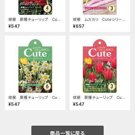
球根 原種チューリップ Cute
球根 ムスカリ Cuteシリーズ
シリーズ 【フェンナ】are [サイ
【ピンクサンライズ】are [サイズ:
¥547
¥657
ズ: 4球入り]
3球入り]
球根 原種チューリップ Cute
球根 原種チューリップ Cute
シリーズ 【トルケスタニカ】are
シリーズ 【アニカ】are [サイズ:
¥547
¥547
[サイズ: 6球入り]
3球入り]
商品一覧に戻る