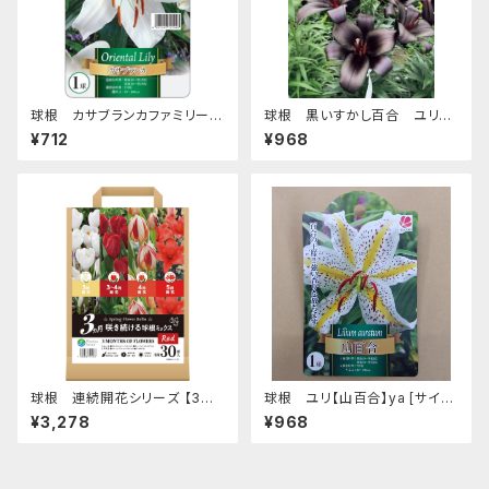
球根 カサブランカファミリー
球根 黒いすかし百合 ユリ
ユリ【カサブランカ】ya [サイズ:
【ブラックシップ】tk [サイズ: 2球
¥712
¥968
1球入り]
入り]
球根 連続開花シリーズ 【3ヵ
球根 ユリ【山百合】ya [サイズ:
月 咲き続ける 球根ミックス レッ
1球入り]
¥3,278
¥968
ド】are [サイズ: 4種 30球入り]