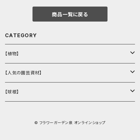
商品一覧に戻る
CATEGORY
【植物】
花壇苗
【人気の園芸資材】
サトウ園芸オリジナル
季節の植物
ここでしか買えない！オリジナル商品
【球根】
ラナンキュラス
多肉植物
バイオゴールド
チューリップ
© フラワーガーデン泉 オンラインショップ
ガーデンシクラメン
観葉植物
鉢・コンテナ
ヒヤシンス