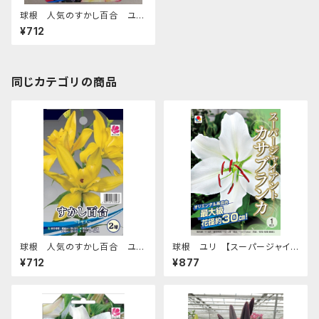
球根 人気のすかし百合 ユリ
【ハートストリングス】ya [サイ
¥712
ズ: 2球入り]
同じカテゴリの商品
球根 人気のすかし百合 ユリ
球根 ユリ 【スーパージャイア
【トモス】ya [サイズ: 2球入り]
ント カサブランカ】tk [サイズ: 1
¥712
¥877
球入り]