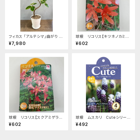
フィカス 「アルテシマ」曲がり K-
球根 リコリス【キツネノカミソ
003 【送料無料】 [サイズ: 7号
リ】ya [サイズ: 1球入り]
¥7,980
¥602
鉢]
球根 リコリス【スクアミゲラ】y
球根 ムスカリ Cuteシリーズ
a [サイズ: 2球入り]
【グレープアイス】are [サイズ:
¥602
¥492
4球入り]