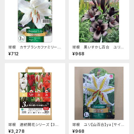
球根 カサブランカファミリー
球根 黒いすかし百合 ユリ
ユリ【カサブランカ】ya [サイズ:
【ブラックシップ】tk [サイズ: 2球
¥712
¥968
1球入り]
入り]
球根 連続開花シリーズ 【3ヵ
球根 ユリ【山百合】ya [サイズ:
月 咲き続ける 球根ミックス レッ
1球入り]
¥3,278
¥968
ド】are [サイズ: 4種 30球入り]