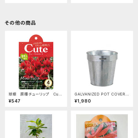
その他の商品
球根 原種チューリップ Cute
GALVANIZED POT COVER 2
シリーズ 【フェンナ】are [サイ
2 [サイズ: 7号] [カラー: シルバ
¥547
¥1,980
ズ: 4球入り]
ー]