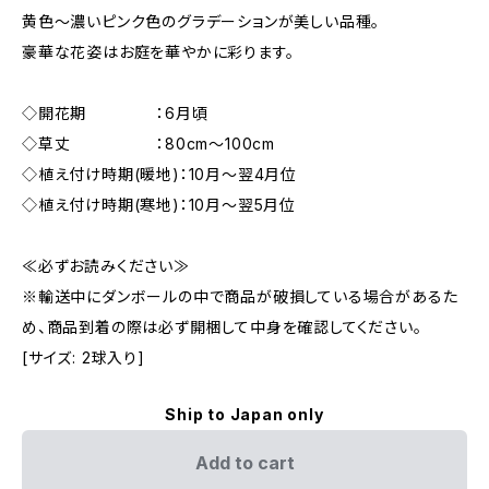
黄色～濃いピンク色のグラデーションが美しい品種。
豪華な花姿はお庭を華やかに彩ります。
◇開花期 ：6月頃
◇草丈 ：80cm～100cm
◇植え付け時期(暖地)：10月～翌4月位
◇植え付け時期(寒地)：10月～翌5月位
≪必ずお読みください≫
※輸送中にダンボールの中で商品が破損している場合があるた
め、商品到着の際は必ず開梱して中身を確認してください。
[サイズ: 2球入り]
Ship to Japan only
Add to cart