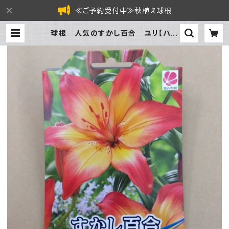
≪ご予約受付中≫秋植え球根
球根 人気のすかし百合 ユリ【ハー
トストリングス】ya [サイズ: 2球入り]
| フラワーガーデン泉 オンラインショ
ップ