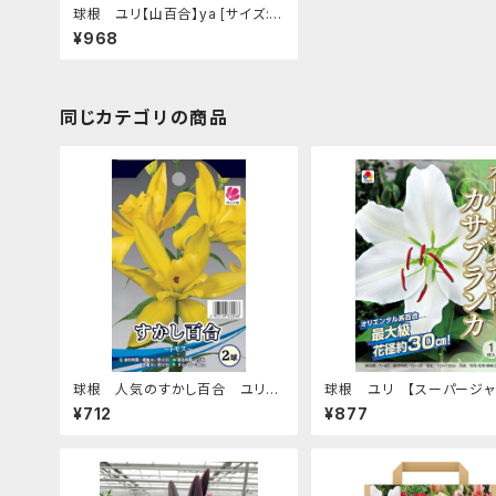
球根 ユリ【山百合】ya [サイズ: 1
球入り]
¥968
同じカテゴリの商品
球根 人気のすかし百合 ユリ【ト
球根 ユリ 【スーパージャ
モス】ya [サイズ: 2球入り]
ト カサブランカ】tk [サイズ:
¥712
¥877
り]