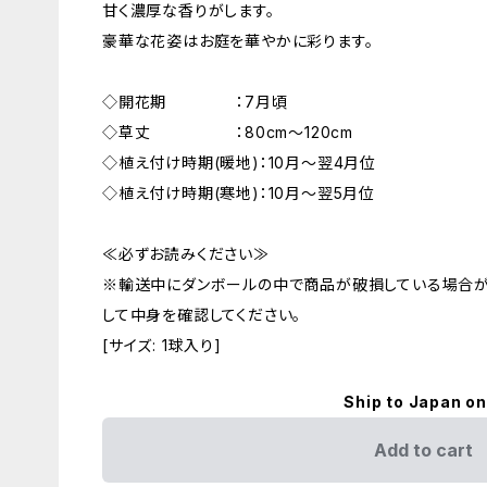
甘く濃厚な香りがします。
豪華な花姿はお庭を華やかに彩ります。
◇開花期 ：7月頃
◇草丈 ：80cm～120cm
◇植え付け時期(暖地)：10月～翌4月位
◇植え付け時期(寒地)：10月～翌5月位
≪必ずお読みください≫
※輸送中にダンボールの中で商品が破損している場合
して中身を確認してください。
[サイズ: 1球入り]
Ship to Japan on
Add to cart