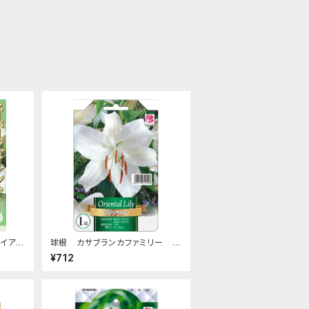
イアン
球根 カサブランカファミリー ユ
 1球入
リ【カサブランカ】ya [サイズ: 1球
¥712
入り]