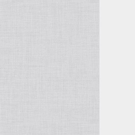
高橋育苗
野田園芸
高正園