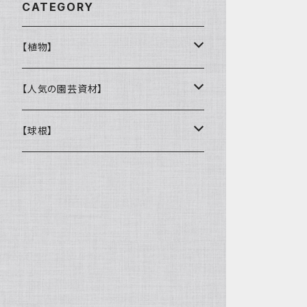
CATEGORY
【植物】
花壇苗
【人気の園芸資材】
サトウ園芸オリジナル
季節の植物
ここでしか買えない！オリジナル商品
【球根】
ラナンキュラス
多肉植物
バイオゴールド
チューリップ
ガーデンシクラメン
観葉植物
鉢・コンテナ
ヒヤシンス
ウィッチフォード
オージープランツ
DULTON
ムスカリ
キューガーデン
鉢
樹木類
肥料・農薬
ユリ