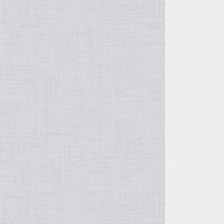
その他の鉢
ガーデングッズ
ヤシ類
カラーリーフシュラブ（潅木）
土
その他 球根
雑貨
クリスマスローズ
マルチング材
加藤農園
バラ苗
曽田園芸
宿根草
広瀬園芸
クリスマスローズ
吉田園芸