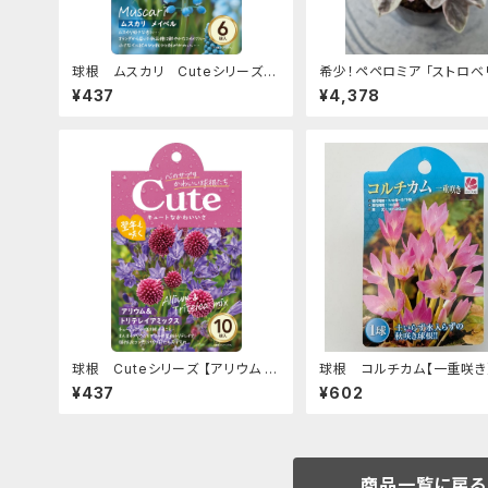
球根 ムスカリ Cuteシリーズ
希少！ペペロミア 「ストロベ
【メイベル】are [サイズ: 6球入り]
ォーツ」 [サイズ: 3号ポット]
¥437
¥4,378
球根 Cuteシリーズ 【アリウム &
球根 コルチカム【一重咲き】
トリテレイア ミックス】are [サイ
[サイズ: 1球入り]
¥437
¥602
ズ: 10球入り]
商品一覧に戻る