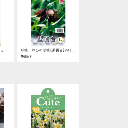
3ヵ月
球根 わびの球根【黒百合】ya [サ
ド】ar
イズ: 1球入り]
¥657