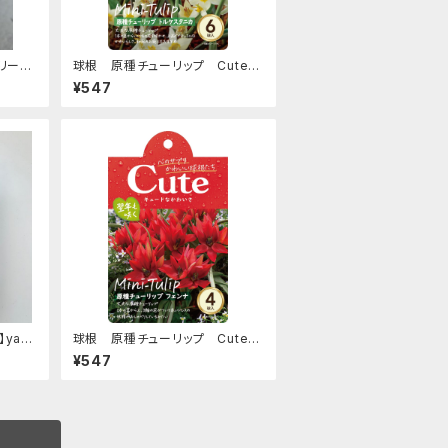
リーク
球根 原種チューリップ Cuteシ
リーズ 【トルケスタニカ】are [サイ
¥547
ズ: 6球入り]
ya
球根 原種チューリップ Cuteシ
リーズ 【フェンナ】are [サイズ: 4
¥547
球入り]