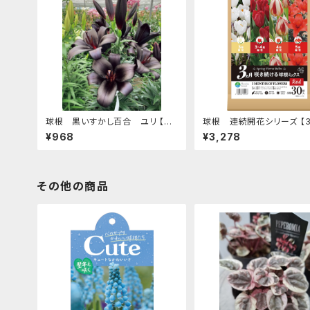
球根 黒いすかし百合 ユリ 【ブ
球根 連続開花シリーズ 【
ラックシップ】tk [サイズ: 2球入り]
咲き続ける 球根ミックス レッ
¥968
¥3,278
e [サイズ: 4種 30球入り]
その他の商品