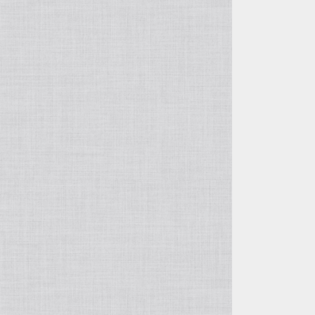
高橋育苗
野田園芸
高正園