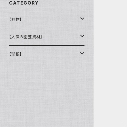
CATEGORY
【植物】
花壇苗
【人気の園芸資材】
サトウ園芸オリジナル
季節の植物
ここでしか買えない！オリジナル商品
【球根】
ラナンキュラス
多肉植物
バイオゴールド
チューリップ
ガーデンシクラメン
観葉植物
鉢・コンテナ
ヒヤシンス
ウィッチフォード
オージープランツ
DULTON
ムスカリ
キューガーデン
鉢
樹木類
肥料・農薬
ユリ