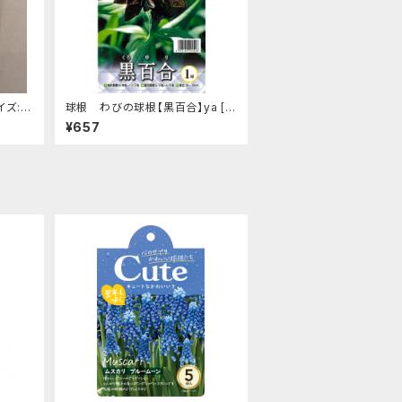
ズ: 1
球根 わびの球根【黒百合】ya [サ
イズ: 1球入り]
¥657