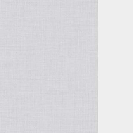
その他の鉢
ガーデングッズ
ヤシ類
カラーリーフシュラブ（潅木）
土
その他 球根
雑貨
クリスマスローズ
マルチング材
加藤農園
バラ苗
曽田園芸
宿根草
広瀬園芸
クリスマスローズ
吉田園芸