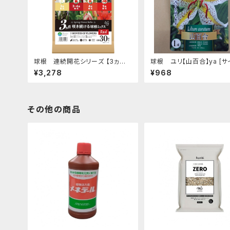
球根 連続開花シリーズ 【3ヵ月
球根 ユリ【山百合】ya [サイ
咲き続ける 球根ミックス レッド】ar
球入り]
¥3,278
¥968
e [サイズ: 4種 30球入り]
その他の商品