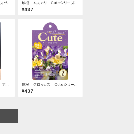
レスゼ
球根 ムスカリ Cuteシリーズ
【ブルームーン】are [サイズ: 5球
¥437
入り]
 アル
球根 クロッカス Cuteシリーズ
サイズ：
【ふんわりミックスパープル】are
¥437
[サイズ: 7球入り]