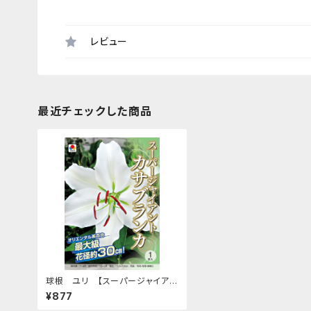
レビュー
最近チェックした商品
球根 ユリ 【スーパージャイアン
ト カサブランカ】tk [サイズ: 1球入
¥877
り]