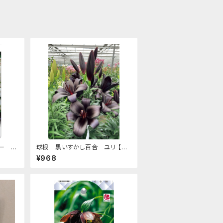
ー ユ
球根 黒いすかし百合 ユリ 【ブ
 1球
ラックシップ】tk [サイズ: 2球入り]
¥968