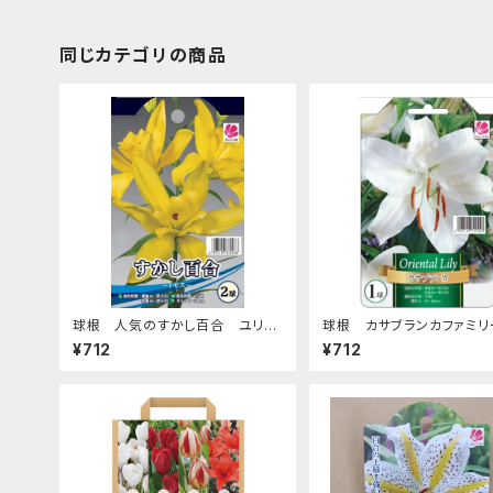
同じカテゴリの商品
球根 人気のすかし百合 ユリ【ト
球根 カサブランカファミリ
モス】ya [サイズ: 2球入り]
リ【カサブランカ】ya [サイズ:
¥712
¥712
入り]