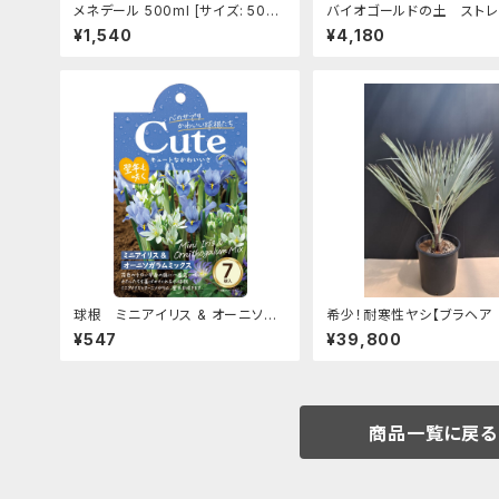
メネデール 500ml [サイズ: 500
バイオゴールドの土 スト
ml]
ロ 15L
¥1,540
¥4,180
球根 ミニアイリス & オーニソガ
希少！耐寒性ヤシ【ブラヘア
ラム Cuteシリーズ 【ミックス】ar
マータ】実生株 [サイズ: 鉢
¥547
¥39,800
e [サイズ: 7球入り]
Φ25×h28㎝]
商品一覧に戻る