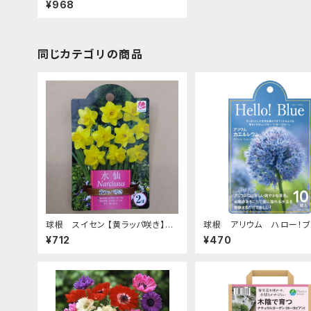
¥968
同じカテゴリの商品
球根 スイセン 【黄ラッパ咲き】ya
球根 アリウム ハロー！
[サイズ: 2球入り]
【カエルレウム】are [サイズ:
¥712
¥470
入り]