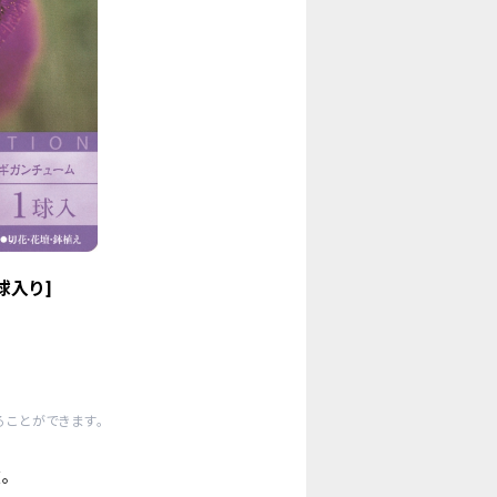
球入り]
ことができます。
。