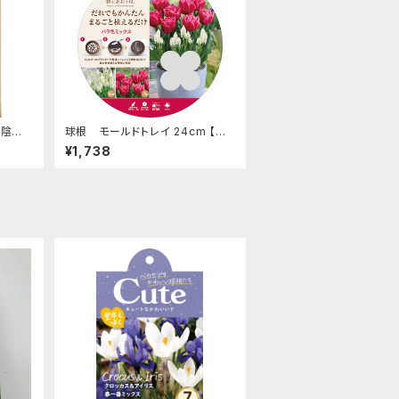
木陰で
球根 モールドトレイ 24cm 【バ
ズ: 4
ラ色ミックス】are [サイズ: 2種19
¥1,738
球入り]