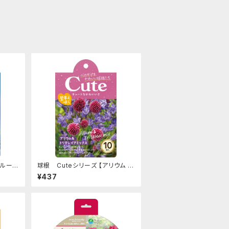
ブルー
球根 Cuteシリーズ 【アリウム &
 10球
トリテレイア ミックス】are [サイ
¥437
ズ: 10球入り]