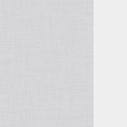
その他の鉢
ガーデングッズ
ヤシ類
カラーリーフシュラブ（潅木）
土
その他 球根
雑貨
クリスマスローズ
マルチング材
加藤農園
バラ苗
曽田園芸
宿根草
広瀬園芸
クリスマスローズ
吉田園芸