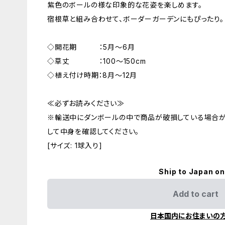
紫色のボールの様な印象的な花姿を楽しめます。
宿根草と組み合わせて、ボーダーガーデンにもぴったり。
◇開花期 ：5月～6月
◇草丈 ：100～150cm
◇植え付け時期：8月～12月
≪必ずお読みください≫
※輸送中にダンボールの中で商品が破損している場合
して中身を確認してください。
[サイズ: 1球入り]
Ship to Japan on
Add to cart
日本国内にお住まいの