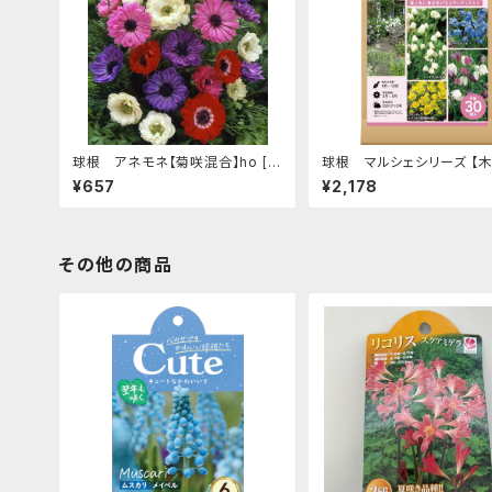
球根 アネモネ【菊咲混合】ho [サ
球根 マルシェシリーズ 【
イズ: 30ml入り]
育つ ヨーロッパ風】are [サイ
¥657
¥2,178
種 30球入り]
その他の商品