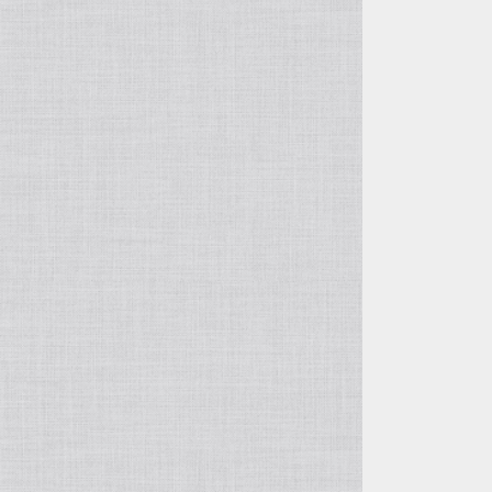
高橋育苗
野田園芸
高正園