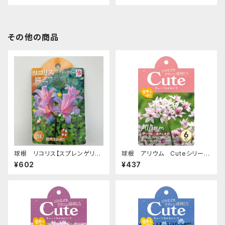
その他の商品
球根 リコリス【スプレンゲリ
球根 アリウム Cuteシリーズ
ー】ya [サイズ: 2球入り]
【カメレオン】are [サイズ: 6球
¥602
¥437
入り]