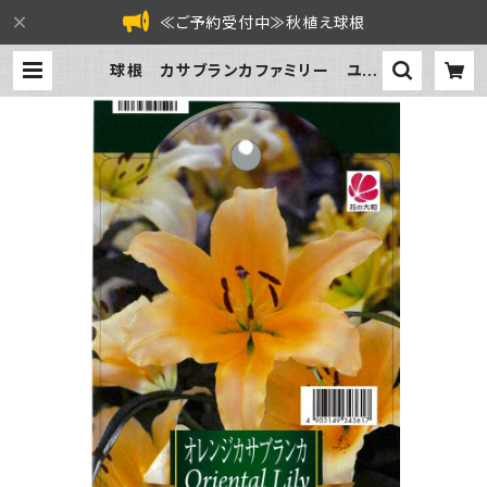
≪ご予約受付中≫秋植え球根
球根 カサブランカファミリー ユリ
【バルベルディ】ya [サイズ: 1球入り]
| フラワーガーデン泉 オンラインショ
ップ