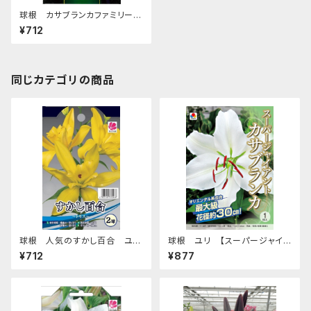
球根 カサブランカファミリー
ユリ【バルベルディ】ya [サイズ:
¥712
1球入り]
同じカテゴリの商品
球根 人気のすかし百合 ユリ
球根 ユリ 【スーパージャイア
【トモス】ya [サイズ: 2球入り]
ント カサブランカ】tk [サイズ: 1
¥712
¥877
球入り]