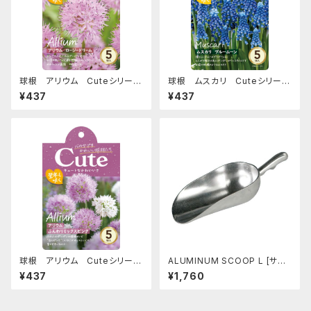
球根 アリウム Cuteシリーズ
球根 ムスカリ Cuteシリーズ
【ロージードリーム】are [サイ
【ブルームーン】are [サイズ: 5
¥437
¥437
ズ: 5球入り]
球入り]
球根 アリウム Cuteシリーズ
ALUMINUM SCOOP L [サイ
【ふんわりミックスピンク】are
ズ: L] [カラー: シルバー]
¥437
¥1,760
[サイズ: 5球入り]