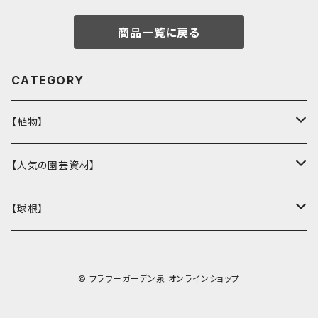
商品一覧に戻る
CATEGORY
【植物】
花壇苗
【人気の園芸資材】
サトウ園芸オリジナル
季節の植物
ここでしか買えない！オリジナル商品
【球根】
ラナンキュラス
多肉植物
バイオゴールド
チューリップ
© フラワーガーデン泉 オンラインショップ
ガーデンシクラメン
観葉植物
鉢・コンテナ
ヒヤシンス