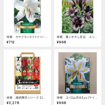
球根 カサブランカファミリー
球根 黒いすかし百合 ユリ
ユリ【カサブランカ】ya [サイズ:
【ブラックシップ】tk [サイズ: 2球
¥712
¥968
1球入り]
入り]
球根 連続開花シリーズ 【3ヵ
球根 ユリ【山百合】ya [サイズ:
月 咲き続ける 球根ミックス レッ
1球入り]
¥3,278
¥968
ド】are [サイズ: 4種 30球入り]