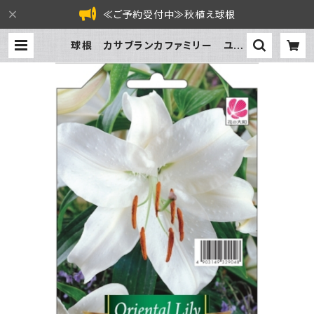
≪ご予約受付中≫秋植え球根
球根 カサブランカファミリー ユリ
【カサブランカ】ya [サイズ: 1球入り]
| フラワーガーデン泉 オンラインショ
ップ