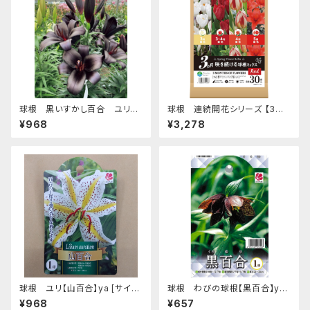
球根 黒いすかし百合 ユリ
球根 連続開花シリーズ 【3ヵ
【ブラックシップ】tk [サイズ: 2球
月 咲き続ける 球根ミックス レッ
¥968
¥3,278
入り]
ド】are [サイズ: 4種 30球入り]
球根 ユリ【山百合】ya [サイズ:
球根 わびの球根【黒百合】ya
1球入り]
[サイズ: 1球入り]
¥968
¥657