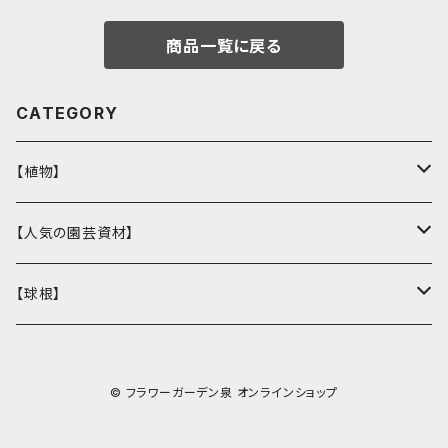
商品一覧に戻る
CATEGORY
【植物】
花壇苗
【人気の園芸資材】
サトウ園芸オリジナル
季節の植物
ここでしか買えない！オリジナル商品
【球根】
ラナンキュラス
多肉植物
バイオゴールド
チューリップ
© フラワーガーデン泉 オンラインショップ
ガーデンシクラメン
観葉植物
鉢・コンテナ
ヒヤシンス