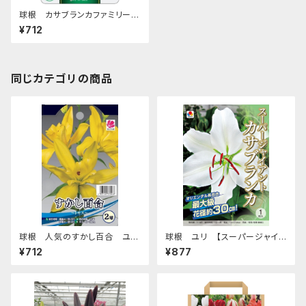
球根 カサブランカファミリー
ユリ【カサブランカ】ya [サイズ:
¥712
1球入り]
同じカテゴリの商品
球根 人気のすかし百合 ユリ
球根 ユリ 【スーパージャイア
【トモス】ya [サイズ: 2球入り]
ント カサブランカ】tk [サイズ: 1
¥712
¥877
球入り]