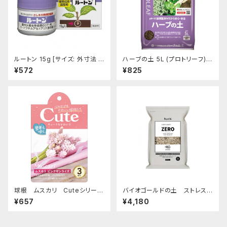
ルートン 15g [サイズ: 外寸法 :
ハーブの土 5L (プロトリーフ)
幅45mm × 奥行45mm × 高さ
[サイズ: 240mmx360mmx6
¥572
¥825
45mm]
0mm]
球根 ムスカリ Cuteシリーズ
バイオゴールドの土 ストレス
【ピンクサンライズ】are [サイズ:
ゼロ 15L
¥657
¥4,180
3球入り]