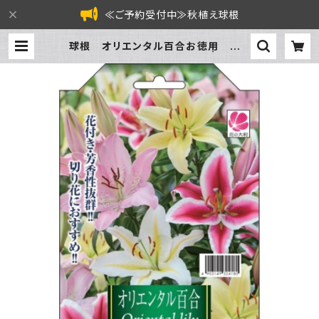
≪ご予約受付中≫秋植え球根
球根 オリエンタル百合お徳用 ユリ
【混合】ya [サイズ: 3球入り] | フラワ
ーガーデン泉 オンラインショップ