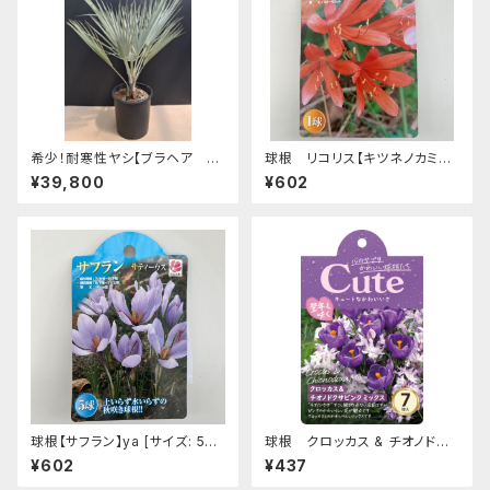
希少！耐寒性ヤシ【ブラヘア ア
球根 リコリス【キツネノカミソ
ルマータ】実生株 [サイズ: 鉢サ
リ】ya [サイズ: 1球入り]
¥39,800
¥602
イズ：Φ25×h28㎝]
球根【サフラン】ya [サイズ: 5球
球根 クロッカス & チオノドク
入り]
サ Cuteシリーズ 【ピンクミッ
¥602
¥437
クス】are [サイズ: 7球入り]