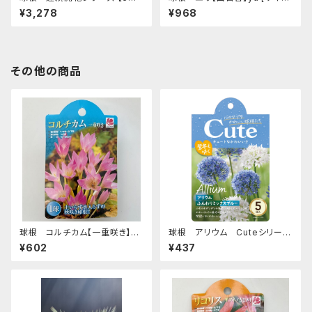
月 咲き続ける 球根ミックス レッ
1球入り]
¥3,278
¥968
ド】are [サイズ: 4種 30球入り]
その他の商品
球根 コルチカム【一重咲き】ya
球根 アリウム Cuteシリーズ
[サイズ: 1球入り]
【ふんわりミックスブルー】are
¥602
¥437
[サイズ: 5球入り]