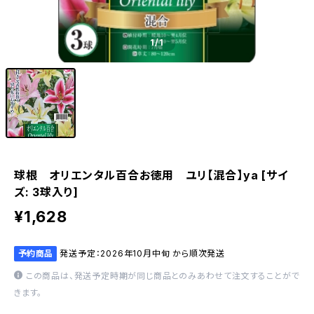
1
/1
球根 オリエンタル百合お徳用 ユリ【混合】ya [サイ
ズ: 3球入り]
¥1,628
予約商品
発送予定：2026年10月中旬 から順次発送
この商品は、発送予定時期が同じ商品とのみあわせて注文することがで
きます。