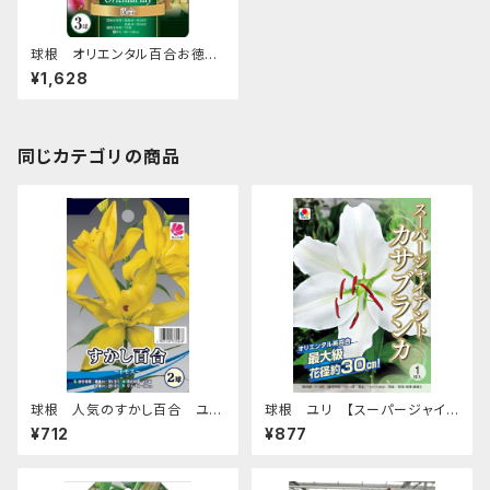
球根 オリエンタル百合お徳
用 ユリ【混合】ya [サイズ: 3球
¥1,628
入り]
同じカテゴリの商品
球根 人気のすかし百合 ユリ
球根 ユリ 【スーパージャイア
【トモス】ya [サイズ: 2球入り]
ント カサブランカ】tk [サイズ: 1
¥712
¥877
球入り]