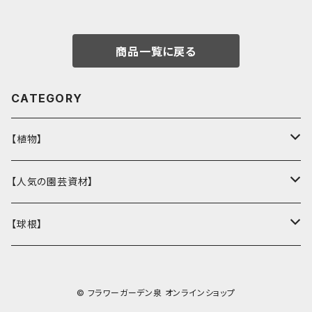
商品一覧に戻る
CATEGORY
【植物】
花壇苗
【人気の園芸資材】
サトウ園芸オリジナル
季節の植物
ここでしか買えない！オリジナル商品
【球根】
ラナンキュラス
多肉植物
バイオゴールド
チューリップ
© フラワーガーデン泉 オンラインショップ
ガーデンシクラメン
観葉植物
鉢・コンテナ
ヒヤシンス