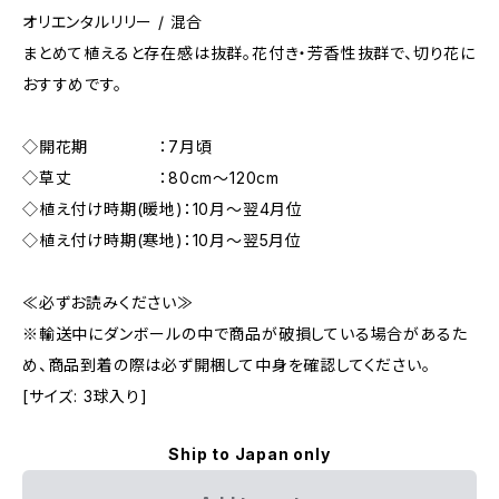
オリエンタルリリー / 混合
まとめて植えると存在感は抜群。花付き・芳香性抜群で、切り花に
おすすめです。
◇開花期 ：7月頃
◇草丈 ：80cm～120cm
◇植え付け時期(暖地)：10月～翌4月位
◇植え付け時期(寒地)：10月～翌5月位
≪必ずお読みください≫
※輸送中にダンボールの中で商品が破損している場合があるた
め、商品到着の際は必ず開梱して中身を確認してください。
[サイズ: 3球入り]
Ship to Japan only