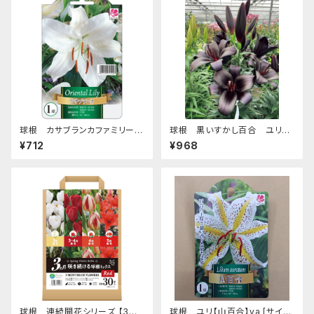
球根 カサブランカファミリー
球根 黒いすかし百合 ユリ
ユリ【カサブランカ】ya [サイズ:
【ブラックシップ】tk [サイズ: 2球
¥712
¥968
1球入り]
入り]
球根 連続開花シリーズ 【3ヵ
球根 ユリ【山百合】ya [サイズ: