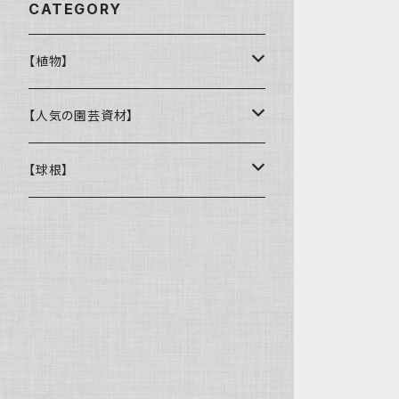
CATEGORY
【植物】
花壇苗
【人気の園芸資材】
サトウ園芸オリジナル
季節の植物
ここでしか買えない！オリジナル商品
【球根】
ラナンキュラス
多肉植物
バイオゴールド
チューリップ
ガーデンシクラメン
観葉植物
鉢・コンテナ
ヒヤシンス
ウィッチフォード
オージープランツ
DULTON
ムスカリ
キューガーデン
鉢
樹木類
肥料・農薬
ユリ