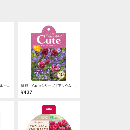
ブルー
球根 Cuteシリーズ 【アリウム &
 10球
トリテレイア ミックス】are [サイ
¥437
ズ: 10球入り]