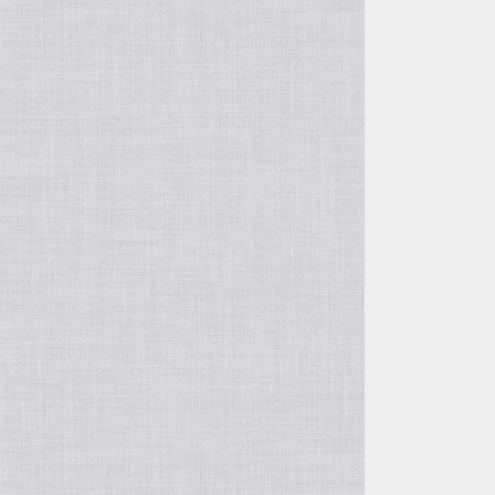
高橋育苗
野田園芸
高正園