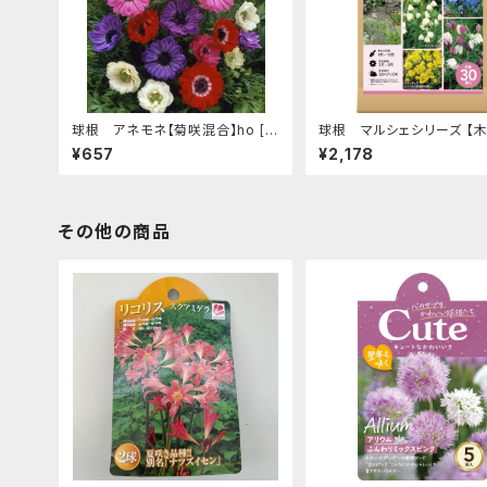
球根 アネモネ【菊咲混合】ho [サ
球根 マルシェシリーズ 【
イズ: 30ml入り]
育つ ヨーロッパ風】are [サイ
¥657
¥2,178
種 30球入り]
その他の商品