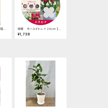
木陰で
球根 モールドトレイ 24cm 【バ
ズ: 4
ラ色ミックス】are [サイズ: 2種19
¥1,738
球入り]