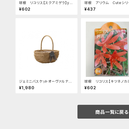
球根 リコリス【スクアミゲラ】ya
球根 アリウム Cuteシリ
[サイズ: 2球入り]
【ふんわりミックスピンク】are
¥602
¥437
イズ: 5球入り]
ジェミニバスケットオーヴァルナチ
球根 リコリス【キツネノカミ
ュラルL [サイズ: 255*195*125-2
ya [サイズ: 1球入り]
¥1,980
¥602
75/内239*179] [カラー: ナチュ
ラル]
商品一覧に戻る