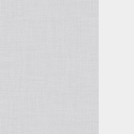
その他の鉢
ガーデングッズ
ヤシ類
カラーリーフシュラブ（潅木）
土
その他 球根
雑貨
クリスマスローズ
マルチング材
加藤農園
バラ苗
曽田園芸
宿根草
広瀬園芸
クリスマスローズ
吉田園芸