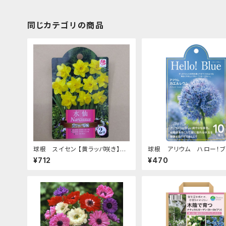
同じカテゴリの商品
球根 スイセン 【黄ラッパ咲き】ya
球根 アリウム ハロー！
[サイズ: 2球入り]
【カエルレウム】are [サイズ:
¥712
¥470
入り]