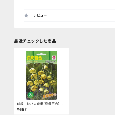
レビュー
最近チェックした商品
球根 わびの球根【貝母百合】あ
みがさゆり ya [サイズ: 2球入り]
¥657