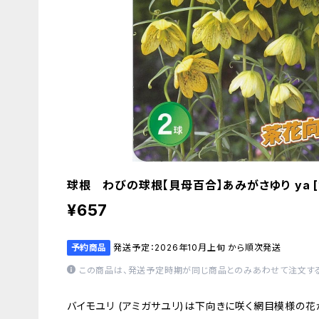
球根 わびの球根【貝母百合】あみがさゆり ya [サ
¥657
予約商品
発送予定：2026年10月上旬 から順次発送
この商品は、発送予定時期が同じ商品とのみあわせて注文する
バイモユリ (アミガサユリ)は下向きに咲く網目模様の花