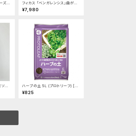
ーズ
フィカス 「ベンガレンシス」曲が
 [サ
り K-005【送料無料】 [サイズ: 7
¥7,980
号鉢]
ソリ】
ハーブの土 5L (プロトリーフ) [サ
イズ: 240mmx360mmx60m
¥825
m]