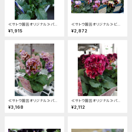
≪サトウ園芸オリジナル≫パン
≪サトウ園芸オリジナル≫ビオラ
ジー「クレール･ドゥ･リュンヌ」
「ヌーヴェルヴァーグ」見計らい3
¥1,915
¥2,872
見計らい2株 [サイズ: 3.5号po
株 [サイズ: 3.5号pot]
t]
≪サトウ園芸オリジナル≫パン
≪サトウ園芸オリジナル≫パン
ジー「 ローブ･ドゥ･アントワネッ
ジー「 ソワレ」見計らい2株 [サ
¥3,168
¥2,112
ト」見計らい3株 [サイズ: 3.5号
イズ: 3.5号pot]
pot]