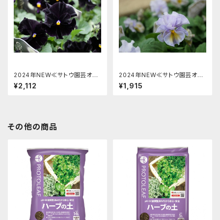
2024年NEW≪サトウ園芸オリ
2024年NEW≪サトウ園芸オリ
ジナル≫パンジー「シュヴァリ
ジナル≫ビオラ プチトリアノン
¥2,112
¥1,915
エ･ドゥ･リュンヌ」見計らい2株
「ローランサングレー」見計らい2
[サイズ: 3.5号pot]
株 [サイズ: 3.5号pot]
その他の商品