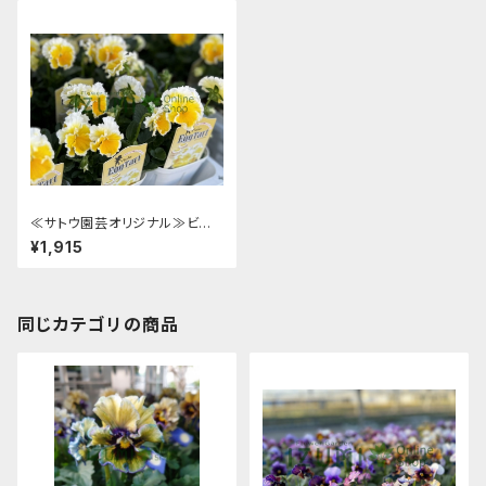
≪サトウ園芸オリジナル≫ビオラ
「エッグタルト」見計らい2株 [サ
¥1,915
イズ: 3.5号pot]
同じカテゴリの商品