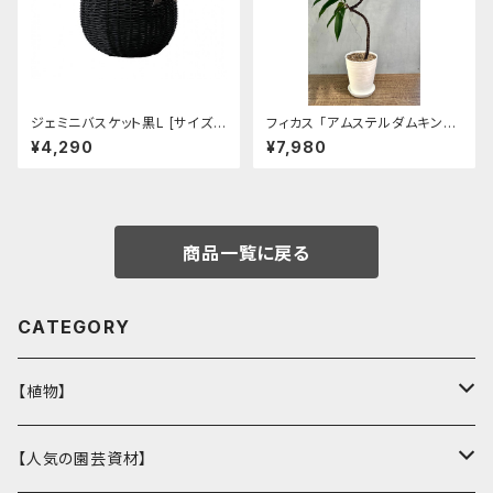
ジェミニバスケット黒L [サイズ:
フィカス 「アムステルダムキン
φ267*245/内φ200] [カラー:
グ」曲がり K-004【送料無料】
¥4,290
¥7,980
黒]
[サイズ: 7号鉢]
商品一覧に戻る
CATEGORY
【植物】
花壇苗
【人気の園芸資材】