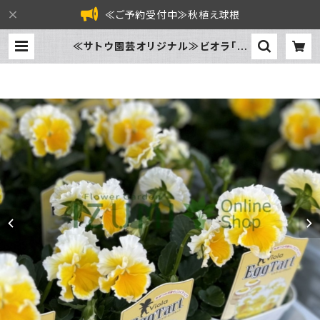
≪ご予約受付中≫秋植え球根
≪サトウ園芸オリジナル≫ビオラ「エ
ッグタルト」見計らい2株 [サイズ: 3.
5号pot] | フラワーガーデン泉 オン
ラインショップ